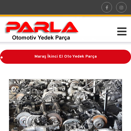
.
Maraş İkinci El Oto Yedek Parça
.