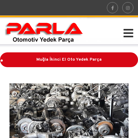
.
Muğla İkinci El Oto Yedek Parça
.